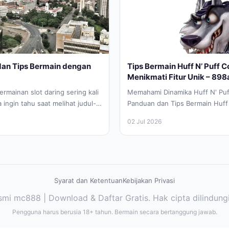
dan Tips Bermain dengan
Tips Bermain Huff N’ Puff 
Menikmati Fitur Unik – 898
ermainan slot daring sering kali
Memahami Dinamika Huff N' Puff
 ingin tahu saat melihat judul-
Panduan dan Tips Bermain Huff 
 platform favorit...
membawa sentuhan unik ke dunia
02 Jul 2026
Syarat dan Ketentuan
Kebijakan Privasi
mi mc888 | Download & Daftar Gratis. Hak cipta dilindun
Pengguna harus berusia 18+ tahun. Bermain secara bertanggung jawab.