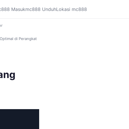
c888 Masuk
mc888 Unduh
Lokasi mc888
er
Optimal di Perangkat
ang