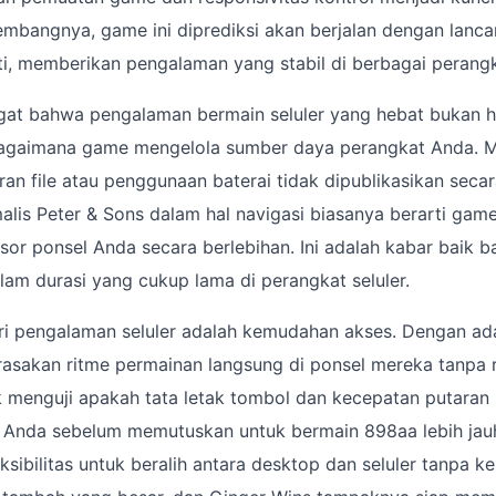
embangnya, game ini diprediksi akan berjalan dengan lanc
ti, memberikan pengalaman yang stabil di berbagai perang
gat bahwa pengalaman bermain seluler yang hebat bukan ha
 bagaimana game mengelola sumber daya perangkat Anda. M
ran file atau penggunaan baterai tidak dipublikasikan secara
lis Peter & Sons dalam hal navigasi biasanya berarti game
or ponsel Anda secara berlebihan. Ini adalah kabar baik 
lam durasi yang cukup lama di perangkat seluler.
dari pengalaman seluler adalah kemudahan akses. Dengan 
sakan ritme permainan langsung di ponsel mereka tanpa ris
k menguji apakah tata letak tombol dan kecepatan putaran
di Anda sebelum memutuskan untuk bermain 898aa lebih jau
sibilitas untuk beralih antara desktop dan seluler tanpa ke