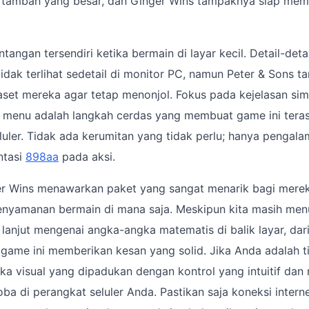
ai tambah yang besar, dan Ginger Wins tampaknya siap mem
ntangan tersendiri ketika bermain di layar kecil. Detail-deta
idak terlihat sedetail di monitor PC, namun Peter & Sons t
set mereka agar tetap menonjol. Fokus pada kejelasan si
menu adalah langkah cerdas yang membuat game ini tera
uler. Tidak ada kerumitan yang tidak perlu; hanya pengal
ntasi
898aa
pada aksi.
er Wins menawarkan paket yang sangat menarik bagi mere
yamanan bermain di mana saja. Meskipun kita masih me
h lanjut mengenai angka-angka matematis di balik layar, dar
 game ini memberikan kesan yang solid. Jika Anda adalah 
ka visual yang dipadukan dengan kontrol yang intuitif dan 
coba di perangkat seluler Anda. Pastikan saja koneksi intern