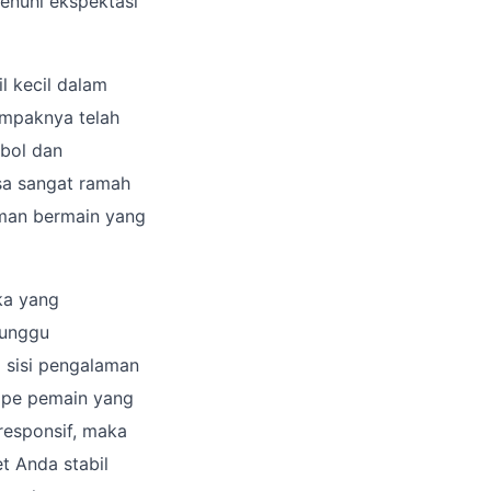
enuhi ekspektasi
il kecil dalam
ampaknya telah
mbol dan
sa sangat ramah
aman bermain yang
ka yang
nunggu
i sisi pengalaman
tipe pemain yang
responsif, maka
et Anda stabil