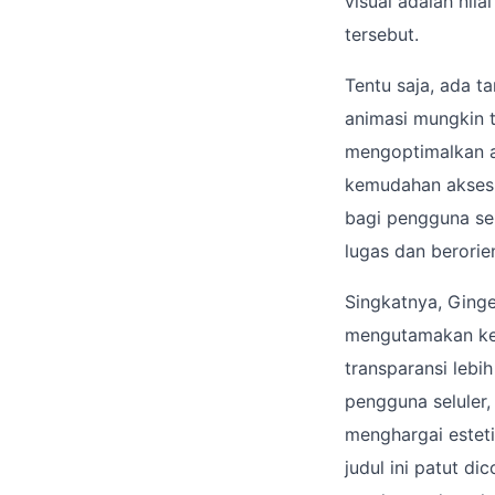
visual adalah nil
tersebut.
Tentu saja, ada ta
animasi mungkin t
mengoptimalkan a
kemudahan akses 
bagi pengguna sel
lugas dan berorie
Singkatnya, Ging
mengutamakan ken
transparansi lebi
pengguna seluler,
menghargai esteti
judul ini patut di