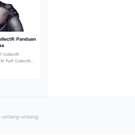
CollectR: Panduan
aa
 CollectR:
N' Puff CollectR
 slot...
gi undang-undang.