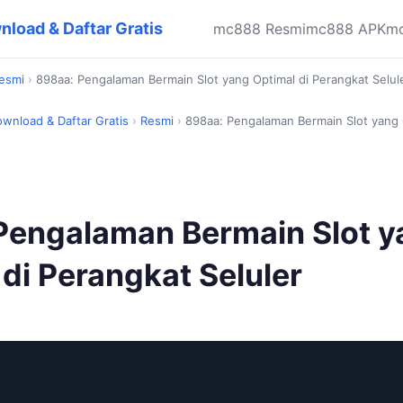
load & Daftar Gratis
mc888 Resmi
mc888 APK
m
esmi
›
898aa: Pengalaman Bermain Slot yang Optimal di Perangkat Selul
wnload & Daftar Gratis
›
Resmi
›
898aa: Pengalaman Bermain Slot yang 
Pengalaman Bermain Slot y
di Perangkat Seluler