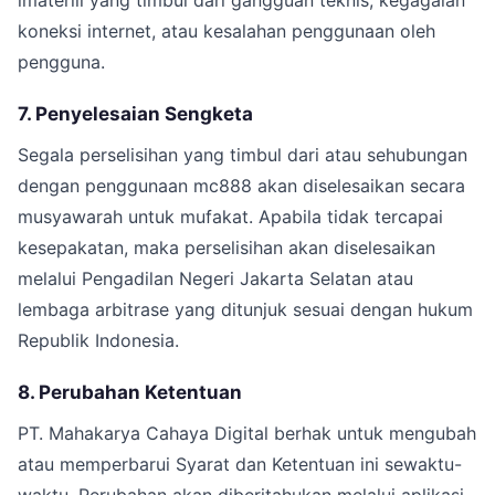
imateriil yang timbul dari gangguan teknis, kegagalan
koneksi internet, atau kesalahan penggunaan oleh
pengguna.
7. Penyelesaian Sengketa
Segala perselisihan yang timbul dari atau sehubungan
dengan penggunaan mc888 akan diselesaikan secara
musyawarah untuk mufakat. Apabila tidak tercapai
kesepakatan, maka perselisihan akan diselesaikan
melalui Pengadilan Negeri Jakarta Selatan atau
lembaga arbitrase yang ditunjuk sesuai dengan hukum
Republik Indonesia.
8. Perubahan Ketentuan
PT. Mahakarya Cahaya Digital berhak untuk mengubah
atau memperbarui Syarat dan Ketentuan ini sewaktu-