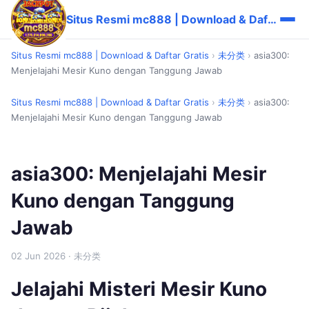
Situs Resmi mc888 | Download & Daftar Gratis
Situs Resmi mc888 | Download & Daftar Gratis
›
未分类
›
asia300:
Menjelajahi Mesir Kuno dengan Tanggung Jawab
Situs Resmi mc888 | Download & Daftar Gratis
›
未分类
›
asia300:
Menjelajahi Mesir Kuno dengan Tanggung Jawab
asia300: Menjelajahi Mesir
Kuno dengan Tanggung
Jawab
02 Jun 2026
· 未分类
Jelajahi Misteri Mesir Kuno